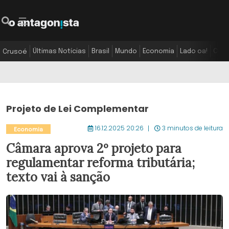
Últimas Notícias
Brasil
Mundo
Economia
Lado oa!
Colu
Crusoé
Projeto de Lei Complementar
16.12.2025 20:26
3 minutos de leitura
Economia
Câmara aprova 2º projeto para
regulamentar reforma tributária;
texto vai à sanção