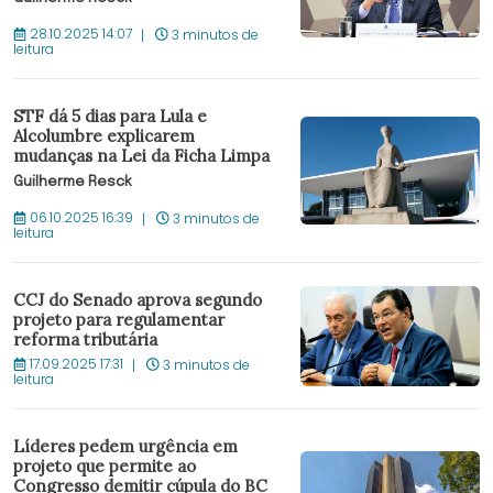
28.10.2025 14:07
3 minutos de
leitura
STF dá 5 dias para Lula e
Alcolumbre explicarem
mudanças na Lei da Ficha Limpa
Guilherme Resck
06.10.2025 16:39
3 minutos de
leitura
CCJ do Senado aprova segundo
projeto para regulamentar
reforma tributária
17.09.2025 17:31
3 minutos de
leitura
Líderes pedem urgência em
projeto que permite ao
Congresso demitir cúpula do BC