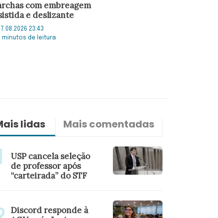
rchas com embreagem
sistida e deslizante
7.08.2026 23:43
5 minutos de leitura
ais lidas
Mais comentadas
Últimas n
USP cancela seleção
de professor após
“carteirada” do STF
Discord responde à