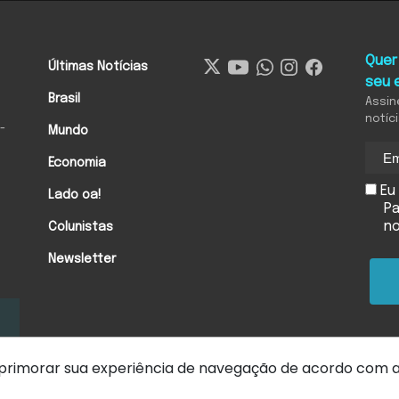
Quer
Últimas Notícias
seu 
Brasil
Assin
notíc
-
Mundo
Economia
Eu 
Lado oa!
Pa
n
Colunistas
Newsletter
 aprimorar sua experiência de navegação de acordo com 
Hora extra
Política de privacidade
Termos de uso
Política de C