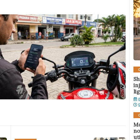
Sh
in
li
0
Mo
no
ut