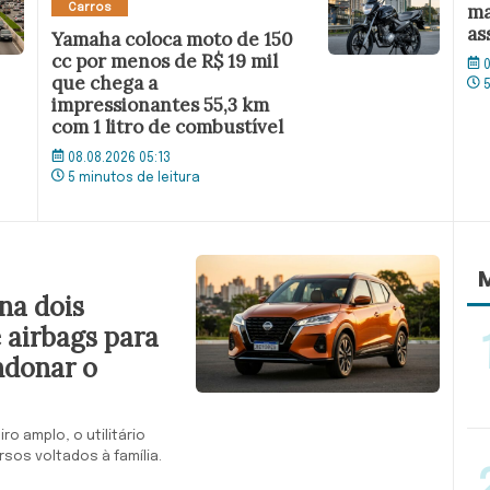
ma
Carros
as
Yamaha coloca moto de 150
cc por menos de R$ 19 mil
0
que chega a
impressionantes 55,3 km
com 1 litro de combustível
08.08.2026 05:13
5 minutos de leitura
M
na dois
 airbags para
ndonar o
o amplo, o utilitário
sos voltados à família.