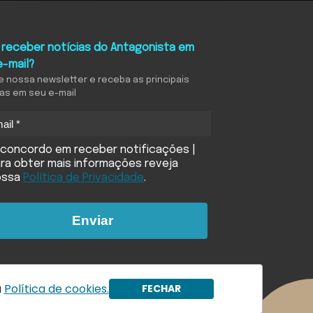
 receber notícias do Antagonista em
e-mail?
e nossa newsletter e receba as principais
ias em seu e-mail
concordo em receber notificações |
ra obter mais informações reveja
ossa
Política de Privacidade
.
Enviar
a
Política de cookies.
FECHAR
ookies
Política de compliance
Princípios Editoriais