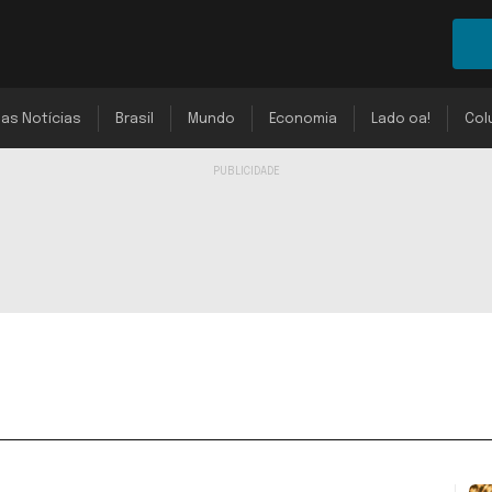
mas Notícias
Brasil
Mundo
Economia
Lado oa!
Col