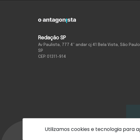
Redação SP
Av Paulista, 777 4º andar cj 41 Bela Vista, São Paulo
SP
CEP: 01311-914
Utilizamos cookies e tecnologia para
Com inteligência e
tecnologia:
Quem Somos