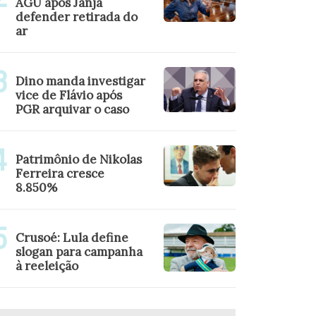
AGU após Janja
defender retirada do
ar
Dino manda investigar
vice de Flávio após
PGR arquivar o caso
Patrimônio de Nikolas
Ferreira cresce
8.850%
Crusoé: Lula define
slogan para campanha
à reeleição