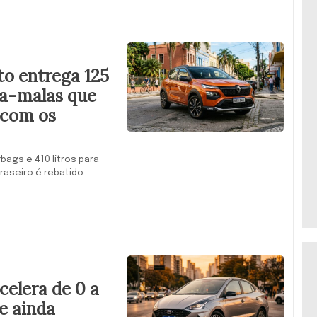
to entrega 125
ta-malas que
 com os
bags e 410 litros para
aseiro é rebatido.
elera de 0 a
e ainda