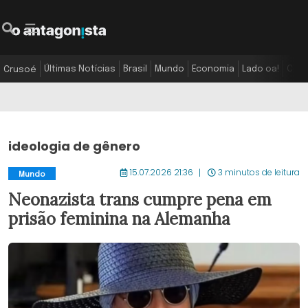
Últimas Notícias
Brasil
Mundo
Economia
Lado oa!
Colu
Crusoé
ideologia de gênero
15.07.2026 21:36
3 minutos de leitura
Mundo
Neonazista trans cumpre pena em
prisão feminina na Alemanha