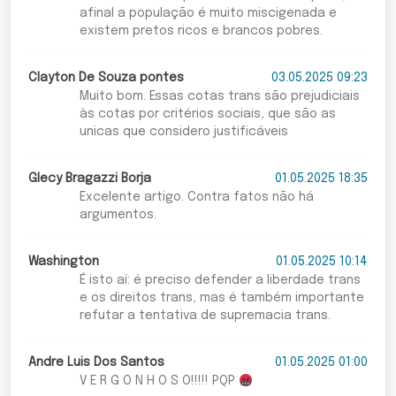
afinal a população é muito miscigenada e
existem pretos ricos e brancos pobres.
Clayton De Souza pontes
03.05.2025 09:23
Muito bom. Essas cotas trans são prejudiciais
às cotas por critérios sociais, que são as
unicas que considero justificáveis
Glecy Bragazzi Borja
01.05.2025 18:35
Excelente artigo. Contra fatos não há
argumentos.
Washington
01.05.2025 10:14
É isto aí: é preciso defender a liberdade trans
e os direitos trans, mas é também importante
refutar a tentativa de supremacia trans.
Andre Luis Dos Santos
01.05.2025 01:00
V E R G O N H O S O!!!!! PQP