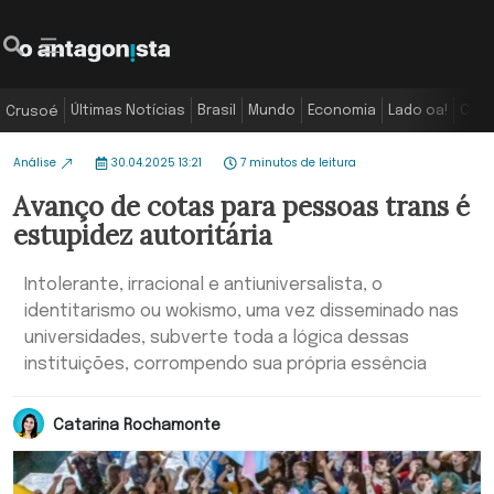
Últimas Notícias
Brasil
Mundo
Economia
Lado oa!
Colu
Crusoé
Análise
30.04.2025 13:21
7 minutos de leitura
Avanço de cotas para pessoas trans é
estupidez autoritária
Intolerante, irracional e antiuniversalista, o
identitarismo ou wokismo, uma vez disseminado nas
universidades, subverte toda a lógica dessas
instituições, corrompendo sua própria essência
Catarina Rochamonte