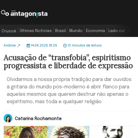
Últimas Notícias
Brasil
Mundo
Economia
Lado oa!
Colu
Crusoé
Análise
14.06.2025 18:29
10 minutos de leitura
Acusação de “transfobia”, espiritismo
progressista e liberdade de expressão
Olvidarmos a nossa própria tradição para dar ouvidos
à gritaria do mundo pós-moderno é abrir flanco para
aqueles mesmos que querem destruir não apenas o
espiritismo, mas toda e qualquer religião
Catarina Rochamonte