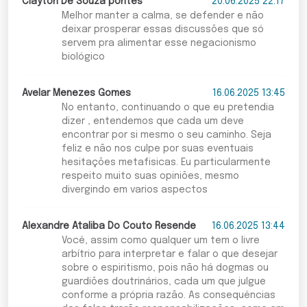
Clayton De Souza pontes
20.06.2025 22:17
Melhor manter a calma, se defender e não
deixar prosperar essas discussões que só
servem pra alimentar esse negacionismo
biológico
Avelar Menezes Gomes
16.06.2025 13:45
No entanto, continuando o que eu pretendia
dizer , entendemos que cada um deve
encontrar por si mesmo o seu caminho. Seja
feliz e não nos culpe por suas eventuais
hesitações metafisicas. Eu particularmente
respeito muito suas opiniões, mesmo
divergindo em varios aspectos
Alexandre Ataliba Do Couto Resende
16.06.2025 13:44
Você, assim como qualquer um tem o livre
arbítrio para interpretar e falar o que desejar
sobre o espiritismo, pois não há dogmas ou
guardiões doutrinários, cada um que julgue
conforme a própria razão. As consequências