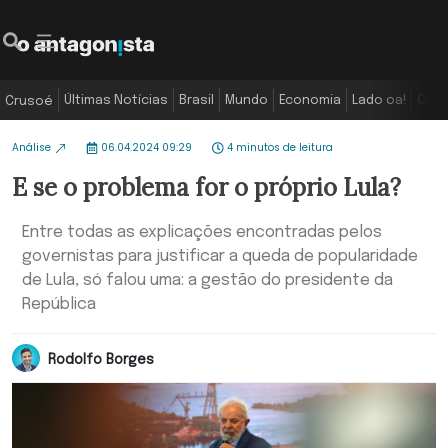
Últimas Notícias
Brasil
Mundo
Economia
Lado oa!
Colu
Crusoé
Análise
06.04.2024 09:29
4 minutos de leitura
E se o problema for o próprio Lula?
Entre todas as explicações encontradas pelos
governistas para justificar a queda de popularidade
de Lula, só falou uma: a gestão do presidente da
República
Rodolfo Borges