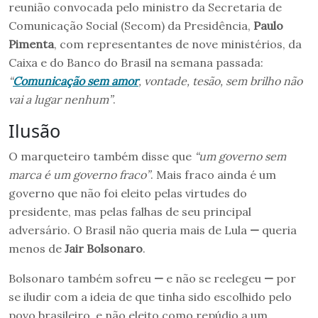
reunião convocada pelo ministro da Secretaria de
Comunicação Social (Secom) da Presidência,
Paulo
Pimenta
, com representantes de nove ministérios, da
Caixa e do Banco do Brasil na semana passada:
“
Comunicação sem amor
, vontade, tesão, sem brilho não
vai a lugar nenhum”
.
Ilusão
O marqueteiro também disse que
“um governo sem
marca é um governo fraco”
. Mais fraco ainda é um
governo que não foi eleito pelas virtudes do
presidente, mas pelas falhas de seu principal
adversário. O Brasil não queria mais de Lula
—
queria
menos de
Jair Bolsonaro
.
Bolsonaro também sofreu
—
e não se reelegeu
—
por
se iludir com a ideia de que tinha sido escolhido pelo
povo brasileiro, e não eleito como repúdio a um