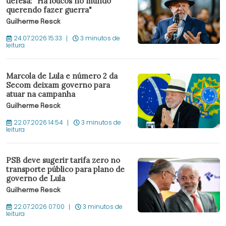
defesa: "Há loucos no mundo
querendo fazer guerra"
Guilherme Resck
24.07.2026 15:33
3 minutos de
leitura
Marcola de Lula e número 2 da
Secom deixam governo para
atuar na campanha
Guilherme Resck
22.07.2026 14:54
3 minutos de
leitura
PSB deve sugerir tarifa zero no
transporte público para plano de
governo de Lula
Guilherme Resck
22.07.2026 07:00
3 minutos de
leitura