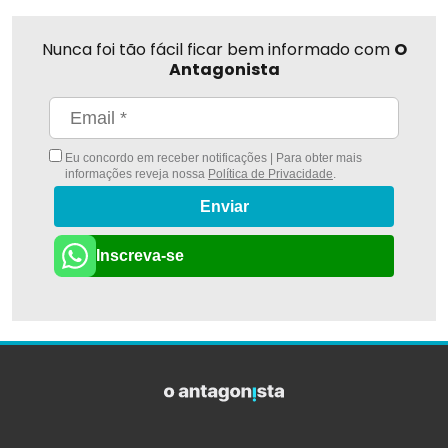
Nunca foi tão fácil ficar bem informado com
O
Antagonista
Eu concordo em receber notificações | Para obter mais
informações reveja nossa
Política de Privacidade
.
Enviar
Inscreva-se