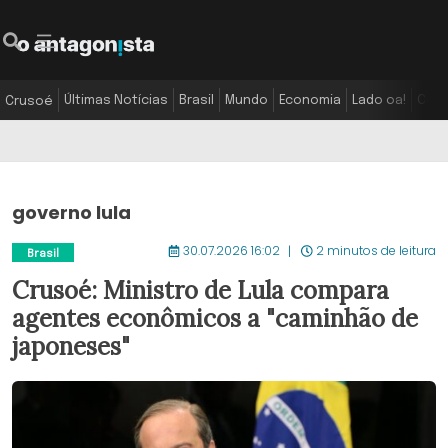
Últimas Notícias
Brasil
Mundo
Economia
Lado oa!
Colu
Crusoé
governo lula
30.07.2026 16:02
2 minutos de leitura
Brasil
Crusoé: Ministro de Lula compara
agentes econômicos a "caminhão de
japoneses"