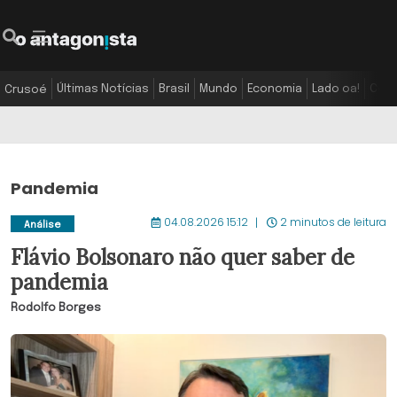
Últimas Notícias
Brasil
Mundo
Economia
Lado oa!
Colu
Crusoé
Pandemia
04.08.2026 15:12
2 minutos de leitura
Análise
Flávio Bolsonaro não quer saber de
pandemia
Rodolfo Borges