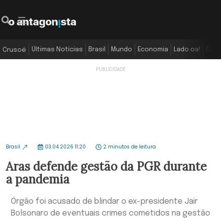
Últimas Notícias
Brasil
Mundo
Economia
Lado oa!
Colu
Crusoé
Brasil
03.04.2026 11:20
2 minutos de leitura
Aras defende gestão da PGR durante
a pandemia
Órgão foi acusado de blindar o ex-presidente Jair
Bolsonaro de eventuais crimes cometidos na gestão