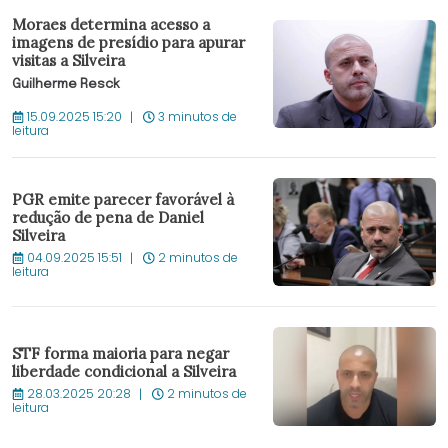
Moraes determina acesso a
imagens de presídio para apurar
visitas a Silveira
Guilherme Resck
15.09.2025 15:20
3 minutos de
leitura
PGR emite parecer favorável à
redução de pena de Daniel
Silveira
04.09.2025 15:51
2 minutos de
leitura
STF forma maioria para negar
liberdade condicional a Silveira
28.03.2025 20:28
2 minutos de
leitura