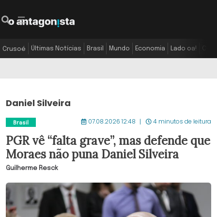
Últimas Notícias
Brasil
Mundo
Economia
Lado oa!
Colu
Crusoé
Daniel Silveira
07.08.2026 12:48
4 minutos de leitura
Brasil
PGR vê “falta grave”, mas defende que
Moraes não puna Daniel Silveira
Guilherme Resck