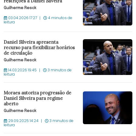
restrições a Daniel Silveira
Guilherme Resck
03.04.2026 17:27
4 minutos de
leitura
Daniel Silveira apresenta
recurso para flexibilizar horários
de circulação
Guilherme Resck
14.03.2026 19:45
3 minutos de
leitura
Moraes autoriza progressão de
Daniel Silveira para regime
aberto
Guilherme Resck
29.09.2025 14:24
3 minutos de
leitura