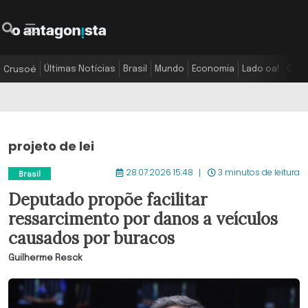
Últimas Notícias
Brasil
Mundo
Economia
Lado oa!
Colu
Crusoé
projeto de lei
28.07.2026 15:48
3 minutos de leitura
Brasil
Deputado propõe facilitar
ressarcimento por danos a veículos
causados por buracos
Guilherme Resck