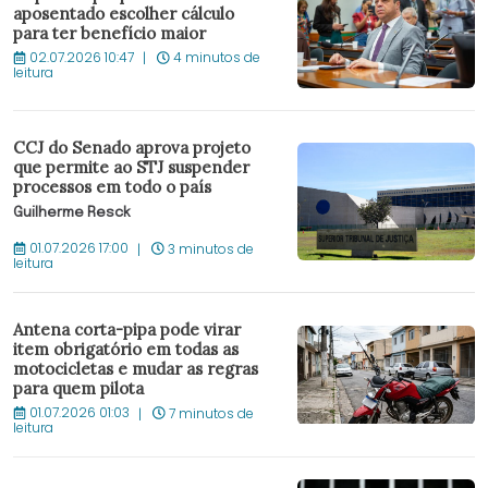
aposentado escolher cálculo
para ter benefício maior
02.07.2026 10:47
4 minutos de
leitura
CCJ do Senado aprova projeto
que permite ao STJ suspender
processos em todo o país
Guilherme Resck
01.07.2026 17:00
3 minutos de
leitura
Antena corta-pipa pode virar
item obrigatório em todas as
motocicletas e mudar as regras
para quem pilota
01.07.2026 01:03
7 minutos de
leitura