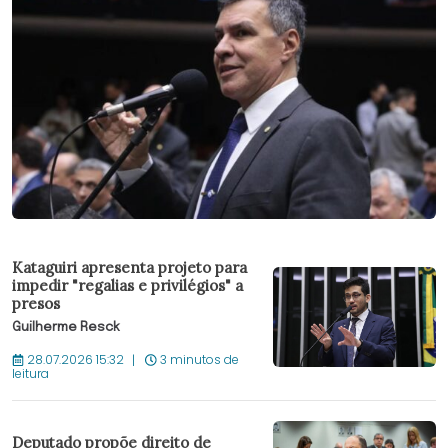
Kataguiri apresenta projeto para
impedir "regalias e privilégios" a
presos
Guilherme Resck
28.07.2026 15:32
3 minutos de
leitura
Deputado propõe direito de