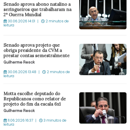
Senado aprova abono natalino a
seringueiros que trabalharam na
2ª Guerra Mundial
30.06.2026 14:01
2 minutos de
leitura
Senado aprova projeto que
obriga presidente da CVM a
prestar contas semestralmente
Guilherme Resck
30.06.2026 13:48
2 minutos de
leitura
Motta escolhe deputado do
Republicanos como relator de
projeto do fim da escala 6x1
Guilherme Resck
11.06.2026 16:37
3 minutos de
leitura