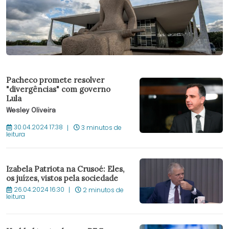
Pacheco promete resolver
"divergências" com governo
Lula
Wesley Oliveira
30.04.2024 17:38
3 minutos de
leitura
Izabela Patriota na Crusoé: Eles,
os juízes, vistos pela sociedade
26.04.2024 16:30
2 minutos de
leitura