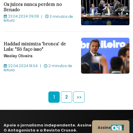
Os juízes nunca perdem no
Senado
23.04.2024 09:08
3 minutos de
leitura
Haddad minimiza 'bronca' de
Lula: "Só faço isso"
Wesley Oliveira
22.04.2024 18:04
2 minutos de
leitura
1
2
>>
Apoie o jornalismo independente. Assine
Assine
O Antagonista e a Revista Crusoé.