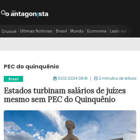
Últimas Notícias
Brasil
Mundo
Economia
Lado oa!
Colu
Crusoé
PEC do quinquênio
02.12.2024 08:41
2 minutos de leitura
Brasil
Estados turbinam salários de juízes
mesmo sem PEC do Quinquênio