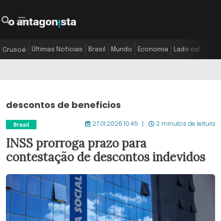
Últimas Notícias
Brasil
Mundo
Economia
Lado oa!
Colu
Crusoé
descontos de beneficios
27.01.2026 10:45
2 minutos de leitura
Brasil
INSS prorroga prazo para
contestação de descontos indevidos