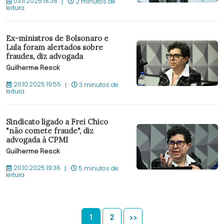
03.11.2025 18:38
2 minutos de
leitura
Ex-ministros de Bolsonaro e
Lula foram alertados sobre
fraudes, diz advogada
Guilherme Resck
20.10.2025 19:55
3 minutos de
leitura
Sindicato ligado a Frei Chico
"não comete fraude", diz
advogada à CPMI
Guilherme Resck
20.10.2025 19:36
5 minutos de
leitura
1
2
>>