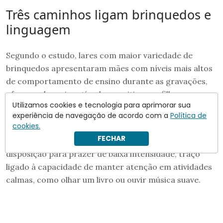
Três caminhos ligam brinquedos e
linguagem
Segundo o estudo, lares com maior variedade de
brinquedos apresentaram mães com níveis mais altos
de comportamento de ensino durante as gravações,
oferecendo mais estímulo cognitivo aos filhos.
Utilizamos cookies e tecnologia para aprimorar sua
Também houve
associação entre a riqueza de objetos
experiência de navegação de acordo com a
Política de
cookies.
disponíveis e o temperamento dos bebês
: crianças de
FECHAR
ambientes mais variados pontuaram mais alto na
disposição para prazer de baixa intensidade, traço
ligado à capacidade de manter atenção em atividades
calmas, como olhar um livro ou ouvir música suave.