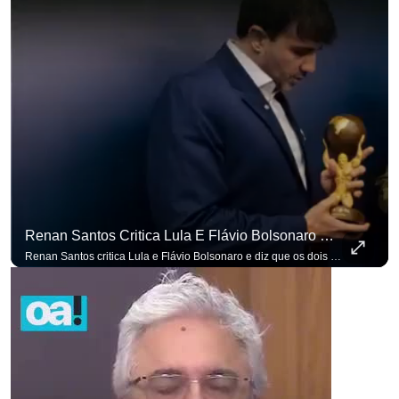
Renan Santos Critica Lula E Flávio Bolsonaro E Diz Que Os Dois São Lados Da Mesma Moeda.
Renan Santos critica Lula e Flávio Bolsonaro e diz que os dois são lados da mesma moeda. #OAntagonista Se você busca informação com credibilidade, inscreva-se agora e ative o