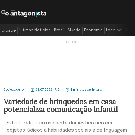
Últimas Notícias
Brasil
Mundo
Economia
Lado oa!
Colu
Crusoé
Sociedade
09.07.2026 17:12
4 minutos de leitura
Variedade de brinquedos em casa
potencializa comunicação infantil
Estudo relaciona ambiente doméstico rico em
objetos lúdicos a habilidades sociais e de linguagem