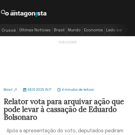
Últimas Notícias
Brasil
Mundo
Economia
Lado oa!
Colu
Crusoé
Brasil
08.10.2025 15:17
4 minutos de leitura
Relator vota para arquivar ação que
pode levar à cassação de Eduardo
Bolsonaro
Após a apresentação do voto, deputados pediram