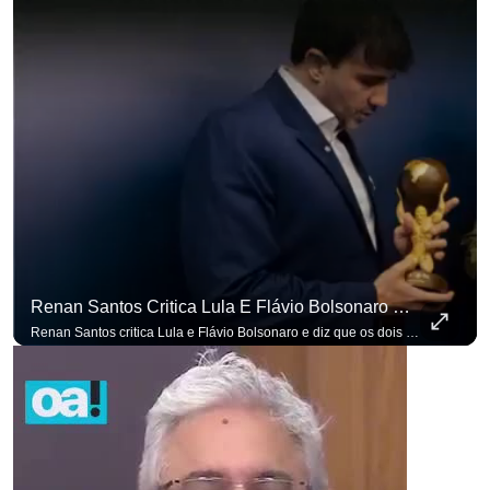
Renan Santos Critica Lula E Flávio Bolsonaro E Diz Que Os Dois São Lados Da Mesma Moeda.
Renan Santos critica Lula e Flávio Bolsonaro e diz que os dois são lados da mesma moeda. #OAntagonista Se você busca informação com credibilidade, inscreva-se agora e ative o