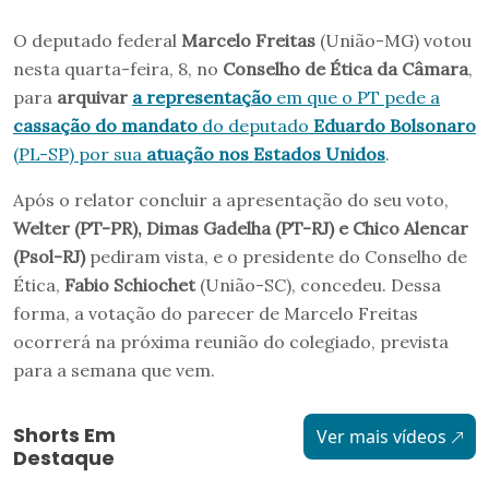
O deputado federal
Marcelo Freitas
(União-MG) votou
nesta quarta-feira, 8, no
Conselho de Ética da Câmara
,
para
arquivar
a representação
em que o PT pede a
cassação do mandato
do deputado
Eduardo Bolsonaro
(PL-SP) por sua
atuação nos Estados Unidos
.
Após o relator concluir a apresentação do seu voto,
Welter (PT-PR), Dimas Gadelha (PT-RJ) e Chico Alencar
(Psol-RJ)
pediram vista, e o presidente do Conselho de
Ética,
Fabio Schiochet
(União-SC), concedeu. Dessa
forma, a votação do parecer de Marcelo Freitas
ocorrerá na próxima reunião do colegiado, prevista
para a semana que vem.
Shorts Em
Ver mais vídeos
Destaque