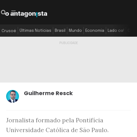
Últimas Notícias
Brasil
Mundo
Economia
Lado oa!
Colu
Crusoé
Guilherme Resck
Jornalista formado pela Pontifícia
Universidade Católica de São Paulo.