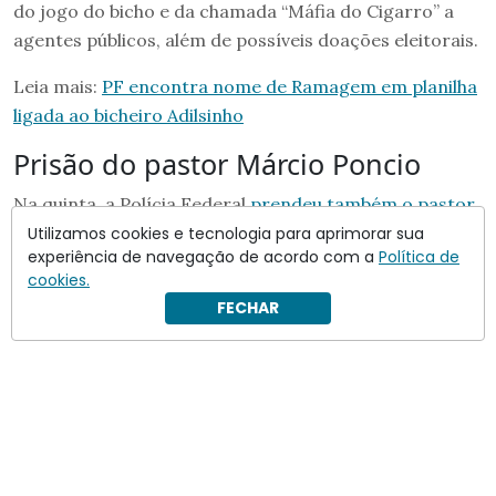
do jogo do bicho e da chamada “Máfia do Cigarro” a
agentes públicos, além de possíveis doações eleitorais.
Leia mais:
PF encontra nome de Ramagem em planilha
ligada ao bicheiro Adilsinho
Prisão do pastor Márcio Poncio
Na quinta, a Polícia Federal
prendeu também o pastor
Márcio Poncio
,
um dos alvos da quinta fase da
Utilizamos cookies e tecnologia para aprimorar sua
experiência de navegação de acordo com a
Política de
Operação Unha e Carne. Ele foi detido em um flat na
cookies.
Barra da Tijuca, na Zona Sudoeste do Rio de Janeiro.
FECHAR