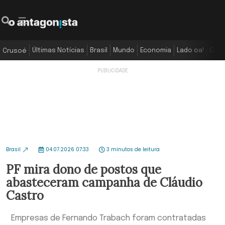
Últimas Notícias
Brasil
Mundo
Economia
Lado oa!
Colu
Crusoé
Brasil
04.07.2026 07:33
3 minutos de leitura
PF mira dono de postos que
abasteceram campanha de Cláudio
Castro
Empresas de Fernando Trabach foram contratadas