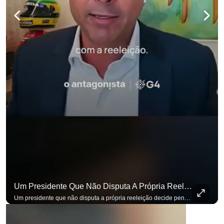
Um Presidente Que Não Disputa A Própria Reeleição Decide Pensando Em Quem Vem Depois.
Um presidente que não disputa a própria reeleição decide pensando em quem vem depois. Foi assim que Flávio Bolsonaro defendeu a PEC do fim da reeleição, primeira das medidas que citou para o ambiente de negócios. Se você busca informação com credibilidade, inscreva-se agora e ative o