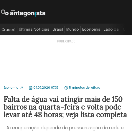
Últimas Notícias
Brasil
Mundo
Economia
Lado oa!
Colu
Crusoé
Economia
04.07.2026 07:33
5 minutos de leitura
Falta de água vai atingir mais de 150
bairros na quarta-feira e volta pode
levar até 48 horas; veja lista completa
A recuperação depende da pressurização da rede e