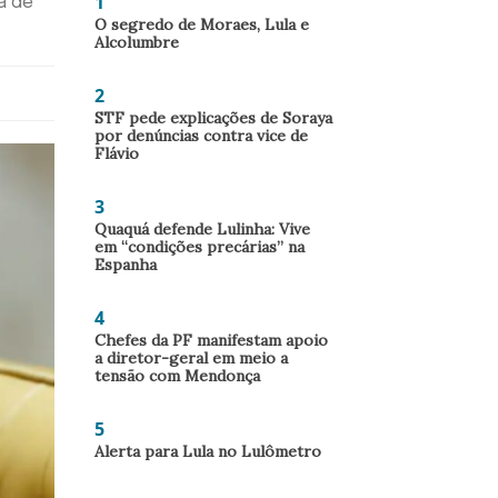
1
a de
O segredo de Moraes, Lula e
Alcolumbre
2
STF pede explicações de Soraya
por denúncias contra vice de
Flávio
3
Quaquá defende Lulinha: Vive
em “condições precárias” na
Espanha
4
Chefes da PF manifestam apoio
a diretor-geral em meio a
tensão com Mendonça
5
Alerta para Lula no Lulômetro