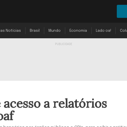
mas Notícias
Brasil
Mundo
Economia
Lado oa!
Col
 acesso a relatórios
oaf