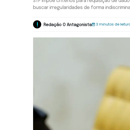
STF impõe critérios para requisição de dados
buscar irregularidades de forma indiscrimin
3 minutos de leitur
Redação O Antagonista