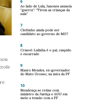
6
Ao lado de Lula, Janones anuncia
“guerra”: “Tirem as crianças da
sala”
7
Cleitinho ainda pode ser
candidato ao governo de MG?
8
Crusoé: Lulinha é o pai, cuspido
e escarrado
inou
9
trole
Mauro Mendes, ex-governador
do Mato Grosso, na mira da PF
re
10
Mendonça se reúne com
ministro da Justiça e AGU em
meio a tensão com a PF