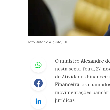
Foto: Antonio Augusto/STF
Whastapp
O ministro
Alexandre d
nesta sexta-feira, 27,
no
de Atividades Financeir
Facebook
Financeira
, os chamado
movimentações bancárias
Linkedin
jurídicas.