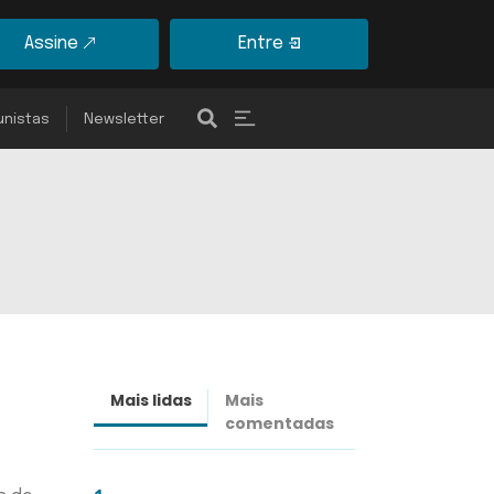
Assine
Entre
unistas
Newsletter
Mais lidas
Mais
Últimas
comentadas
notícias