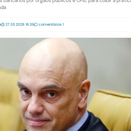
 bancários por órgãos públicos e CPIs, para coibir a prátic
ada
a
27.03.2026 16:39
comentários 1