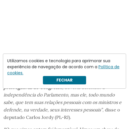
Utilizamos cookies e tecnologia para aprimorar sua
“
Quem deveria estar fazendo isso que estamos fazendo
experiência de navegação de acordo com a
Política de
aqui hoje deveria ser o presidente do Congresso
cookies.
Nacional, o Davi Alcolumbre, que deveria defender as
FECHAR
prerrogativas do Congresso
, deveria defender a
independência do Parlamento, mas ele, todo mundo
sabe, que tem suas relações pessoais com os ministros e
defende, na verdade, seus interesses pessoais”
, disse o
deputado Carlos Jordy (PL-RJ).