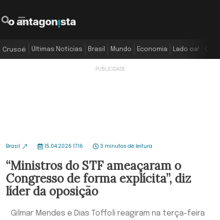
Últimas Notícias
Brasil
Mundo
Economia
Lado oa!
Colu
Crusoé
Brasil
15.04.2026 17:16
3 minutos de leitura
“Ministros do STF ameaçaram o
Congresso de forma explícita”, diz
líder da oposição
Gilmar Mendes e Dias Toffoli reagiram na terça-feira