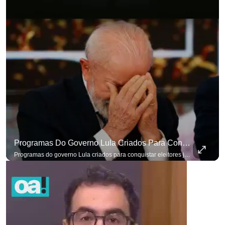
Programas Do Governo Lula Criados Para Conquistar Eleitores Já Não Têm Mais O Mesmo Efeito
Programas do governo Lula criados para conquistar eleitores já não têm o mesmo efeito de campanhas anteriores. #OAntagonista Se você busca informação com credibilidade, inscreva-se agora e ative o