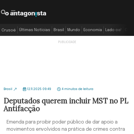
Últimas Notícias
Brasil
Mundo
Economia
Lado oa!
Colu
Crusoé
Brasil
12.11.2025 09:49
4 minutos de leitura
Deputados querem incluir MST no PL
Antifacção
Emenda para proibir poder público de dar apoio a
movimentos envolvidos na prática de crimes contra