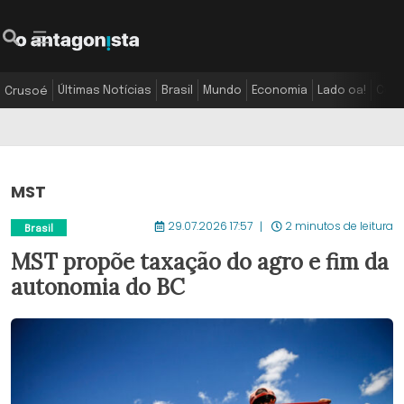
Últimas Notícias
Brasil
Mundo
Economia
Lado oa!
Colu
Crusoé
MST
29.07.2026 17:57
2 minutos de leitura
Brasil
MST propõe taxação do agro e fim da
autonomia do BC