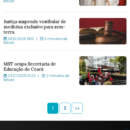
leitura
Justiça suspende vestibular de
medicina exclusivo para sem-
terra
09.10.2025 19:10
3 minutos de
leitura
MST ocupa Secretaria de
Educação do Ceará
23.07.2025 13:22
2 minutos de
leitura
1
2
>>