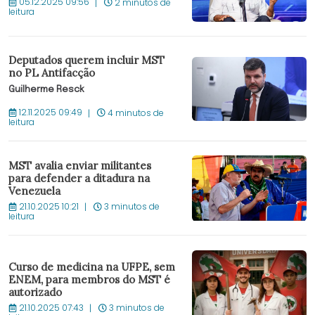
05.12.2025 09:56
2 minutos de
leitura
Deputados querem incluir MST
no PL Antifacção
Guilherme Resck
12.11.2025 09:49
4 minutos de
leitura
MST avalia enviar militantes
para defender a ditadura na
Venezuela
21.10.2025 10:21
3 minutos de
leitura
Curso de medicina na UFPE, sem
ENEM, para membros do MST é
autorizado
21.10.2025 07:43
3 minutos de