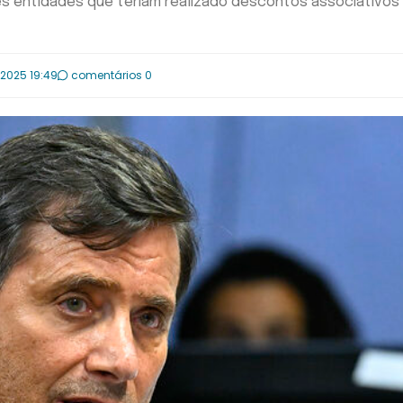
s entidades que teriam realizado descontos associativos
.2025 19:49
comentários 0