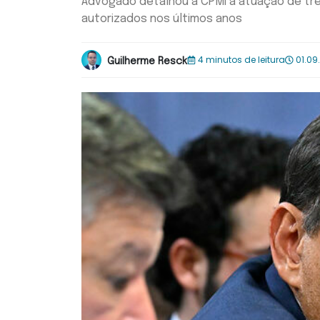
Advogado detalhou à CPMI a atuação de trê
autorizados nos últimos anos
4 minutos de leitura
01.09
Guilherme Resck