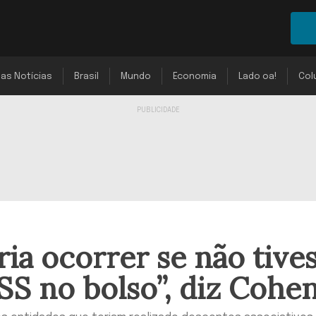
mas Notícias
Brasil
Mundo
Economia
Lado oa!
Col
ia ocorrer se não tive
SS no bolso”, diz Cohe