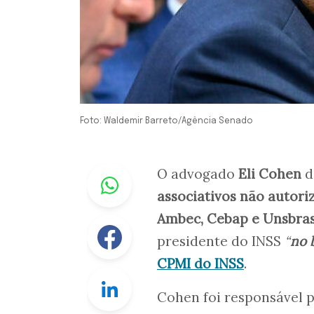
Foto: Waldemir Barreto/Agência Senado
Whastapp
O advogado
Eli Cohen
d
associativos não autori
Ambec, Cebap e Unsbra
Facebook
presidente do INSS
“
no 
CPMI do INSS
.
Linkedin
Cohen foi responsável pe