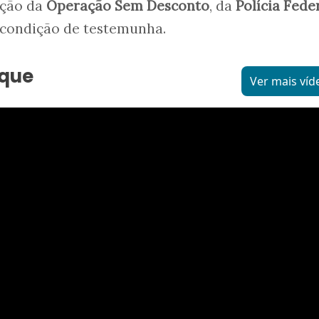
ação da
Operação Sem Desconto
, da
Polícia Fede
 condição de testemunha.
aque
Ver mais víd