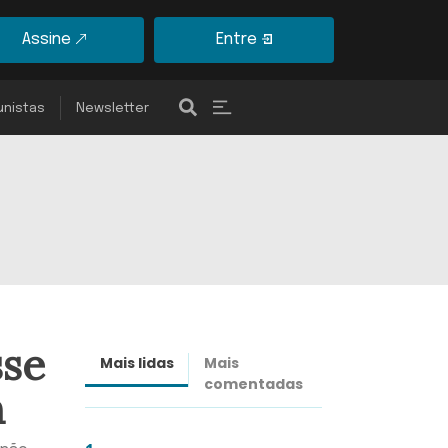
Assine
Entre
unistas
Newsletter
sse
Mais lidas
Mais
Últimas
comentadas
notícias
n