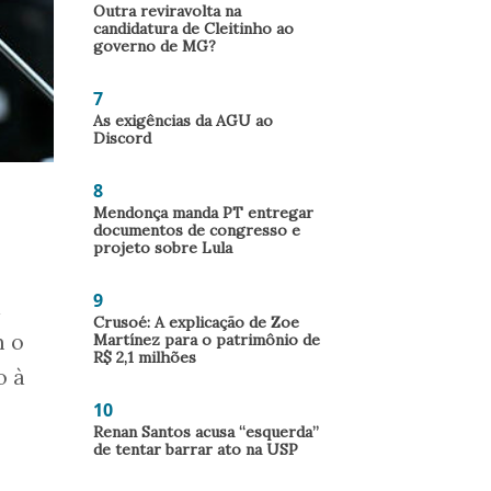
Outra reviravolta na
candidatura de Cleitinho ao
governo de MG?
7
As exigências da AGU ao
Discord
8
Mendonça manda PT entregar
documentos de congresso e
projeto sobre Lula
9
a
Crusoé: A explicação de Zoe
m o
Martínez para o patrimônio de
R$ 2,1 milhões
o à
10
Renan Santos acusa “esquerda”
de tentar barrar ato na USP