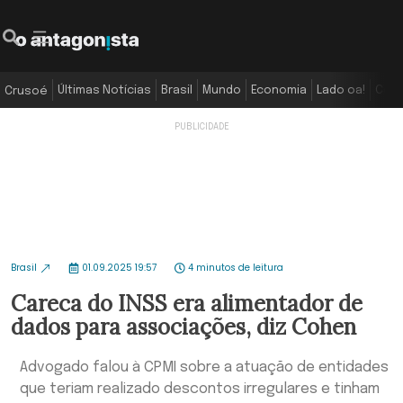
Últimas Notícias
Brasil
Mundo
Economia
Lado oa!
Colu
Crusoé
Brasil
01.09.2025 19:57
4 minutos de leitura
Careca do INSS era alimentador de
dados para associações, diz Cohen
Advogado falou à CPMI sobre a atuação de entidades
que teriam realizado descontos irregulares e tinham