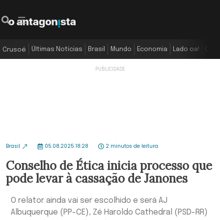
Últimas Notícias
Brasil
Mundo
Economia
Lado oa!
Colu
Crusoé
Brasil
05.08.2025 18:28
2 minutos de leitura
Conselho de Ética inicia processo que
pode levar à cassação de Janones
O relator ainda vai ser escolhido e será AJ
Albuquerque (PP-CE), Zé Haroldo Cathedral (PSD-RR)