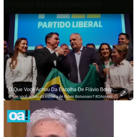
O Que Você Achou Da Escolha De Flávio Bolsonaro? #OAntagonista
O que você achou da escolha de Flávio Bolsonaro? #OAntagonista Se você busca informação com credibilidade, inscreva-se agora e ative o