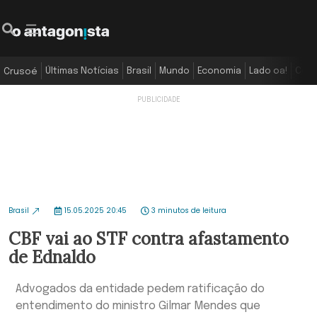
Últimas Notícias
Brasil
Mundo
Economia
Lado oa!
Colu
Crusoé
Brasil
15.05.2025 20:45
3 minutos de leitura
CBF vai ao STF contra afastamento
de Ednaldo
Advogados da entidade pedem ratificação do
entendimento do ministro Gilmar Mendes que