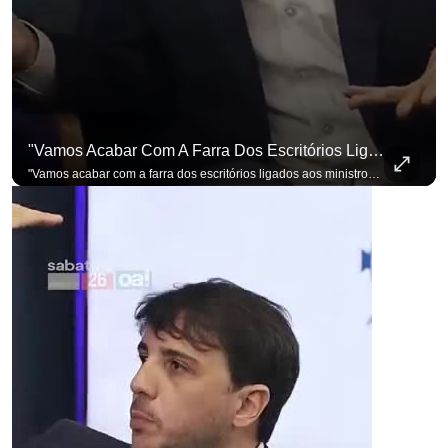
"Vamos Acabar Com A Farra Dos Escritórios Ligados Aos Ministros Do STF"
"Vamos acabar com a farra dos escritórios ligados aos ministros do STF". Essa foi a resposta de Renan Santos ao ser questionado sobre o Judiciário. Se você busca informação com credibilidade, inscreva-se agora e ative o