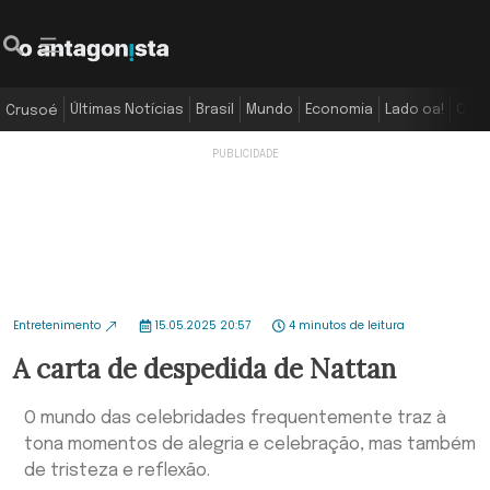
Últimas Notícias
Brasil
Mundo
Economia
Lado oa!
Colu
Crusoé
Entretenimento
15.05.2025 20:57
4 minutos de leitura
A carta de despedida de Nattan
O mundo das celebridades frequentemente traz à
tona momentos de alegria e celebração, mas também
de tristeza e reflexão.