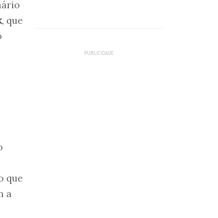
nário
k
, que
o
o
ão que
m a