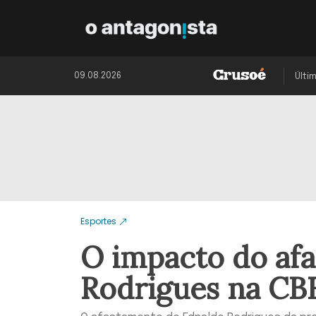
09.08.2026
Últi
Esportes
O impacto do af
Rodrigues na CB