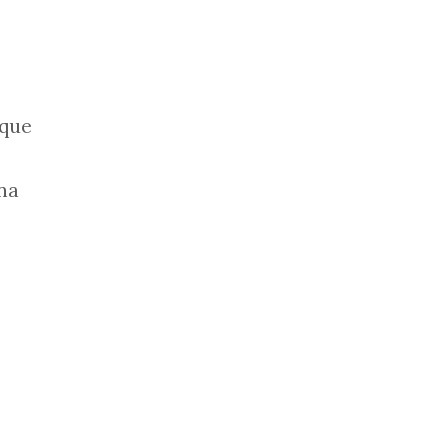
 que
ona