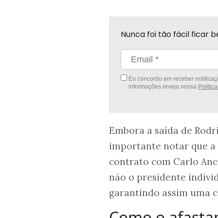
Nunca foi tão fácil fica
Eu concordo em receber notificaçõ
informações reveja nossa
Polític
Embora a saída de Rodr
importante notar que a
contrato com Carlo Ance
não o presidente indivi
garantindo assim uma co
Como o afasta