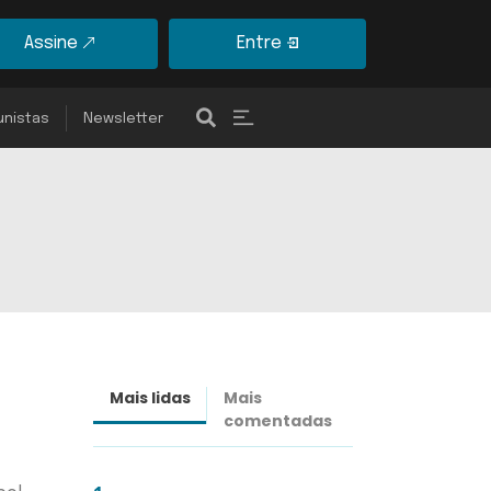
Assine
Entre
unistas
Newsletter
Mais lidas
Mais
Últimas
comentadas
notícias