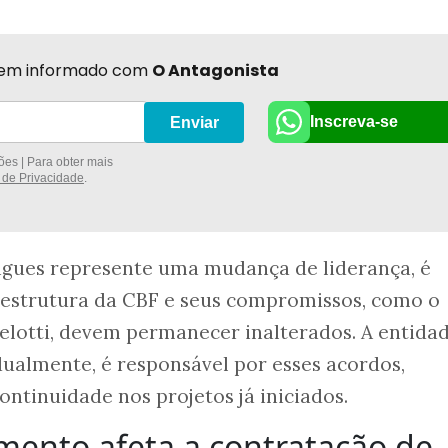
r bem informado com
O Antagonista
Inscreva-se
Enviar
es | Para obter mais
a de Privacidade
.
igues represente uma mudança de liderança, é
 estrutura da CBF e seus compromissos, como o
lotti, devem permanecer inalterados. A entidad
dualmente, é responsável por esses acordos,
ntinuidade nos projetos já iniciados.
mento afeta a contratação de