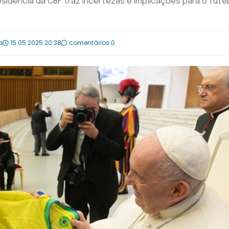
idência da CBF traz incertezas e implicações para o fute
a
15.05.2025 20:38
comentários 0