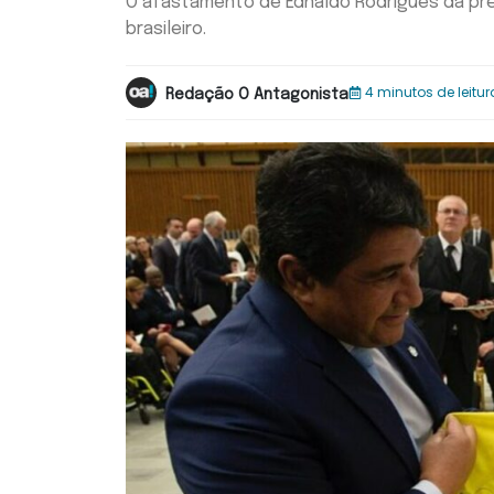
O afastamento de Ednaldo Rodrigues da pres
brasileiro.
4 minutos de leitur
Redação O Antagonista