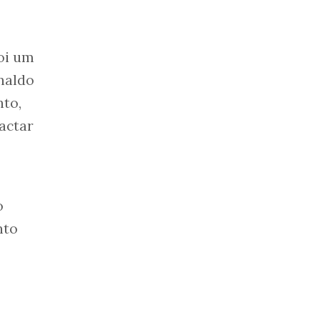
foi um
naldo
nto,
actar
o
nto