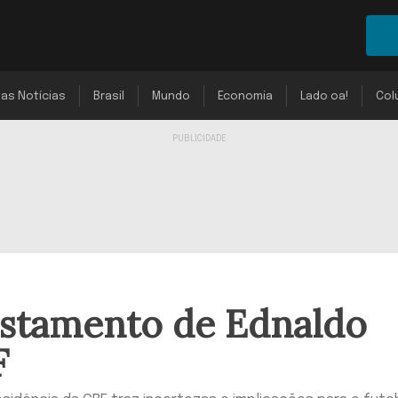
mas Notícias
Brasil
Mundo
Economia
Lado oa!
Col
astamento de Ednaldo
F