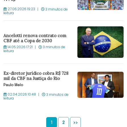
27.06.2026 19:23
3 minutos de
leitura
Ancelotti renova contrato com
CBF até a Copa de 2030
14.05.2026 17:21
3 minutos de
leitura
Ex-diretor jurídico cobra R$ 728
mil da CBF na Justiça do Rio
Paulo Melo
02.04.2026 10:48
3 minutos de
leitura
1
2
>>