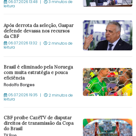
06.07.2026 13:48
3 minutos de
leitura
Após derrota da seleção, Gaspar
defende devassa nos recursos
da CBF
06.07.2026 13:32
2 minutos de
leitura
Brasil é eliminado pela Noruega
com muita estratégia e pouca
eficiência
Rodolfo Borges
05.07.2026 19:35
2 minutos de
leitura
CBF proibe CazéTV de disputar
direitos de transmissão da Copa
do Brasil
TV Pop