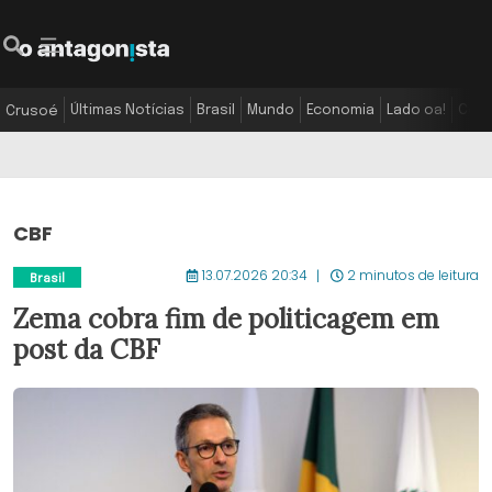
Últimas Notícias
Brasil
Mundo
Economia
Lado oa!
Colu
Crusoé
CBF
13.07.2026 20:34
2 minutos de leitura
Brasil
Zema cobra fim de politicagem em
post da CBF