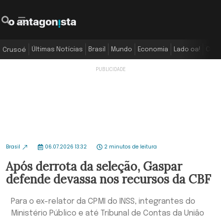
Últimas Notícias
Brasil
Mundo
Economia
Lado oa!
Colu
Crusoé
Brasil
06.07.2026 13:32
2 minutos de leitura
Após derrota da seleção, Gaspar
defende devassa nos recursos da CBF
Para o ex-relator da CPMI do INSS, integrantes do
Ministério Público e até Tribunal de Contas da União