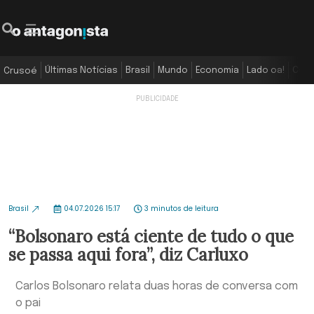
Últimas Notícias
Brasil
Mundo
Economia
Lado oa!
Colu
Crusoé
Brasil
04.07.2026 15:17
3 minutos de leitura
“Bolsonaro está ciente de tudo o que
se passa aqui fora”, diz Carluxo
Carlos Bolsonaro relata duas horas de conversa com
o pai