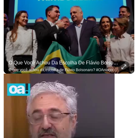
O Que Você Achou Da Escolha De Flávio Bolsonaro? #OAntagonista
O que você achou da escolha de Flávio Bolsonaro? #OAntagonista Se você busca informação com credibilidade, inscreva-se agora e ative o