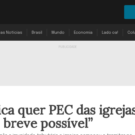
mas Notícias
Brasil
Mundo
Economia
Lado oa!
Col
ca quer PEC das igreja
 breve possível”