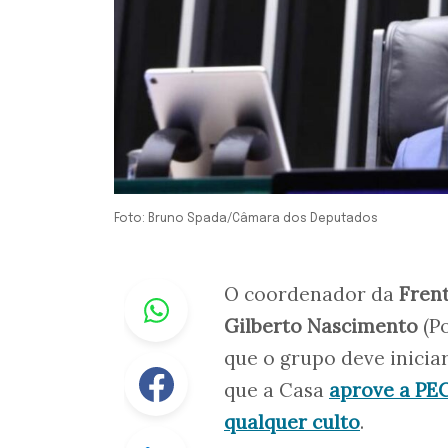
Foto: Bruno Spada/Câmara dos Deputados
Whastapp
O coordenador da
Fren
Gilberto Nascimento
(Po
que o grupo deve inici
Facebook
que a Casa
aprove a PEC
qualquer culto
.
Linkedin