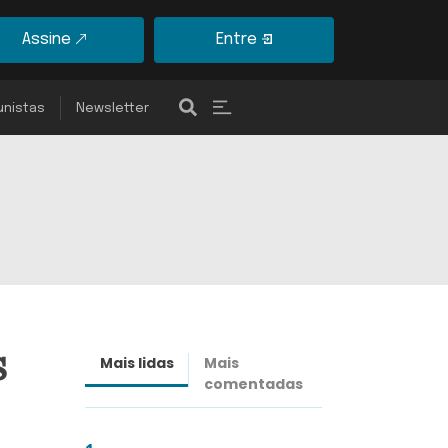
Assine
Entre
unistas
Newsletter
s
Mais lidas
Mais
Últimas
comentadas
notícias