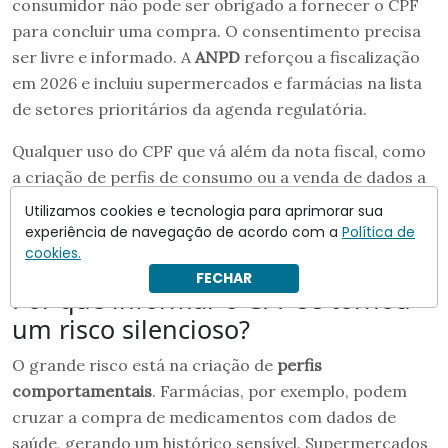
consumidor não pode ser obrigado a fornecer o CPF
para concluir uma compra. O consentimento precisa
ser livre e informado. A
ANPD
reforçou a fiscalização
em 2026 e incluiu supermercados e farmácias na lista
de setores prioritários da agenda regulatória.
Qualquer uso do CPF que vá além da nota fiscal, como
a criação de perfis de consumo ou a venda de dados a
terceiros, exige autorização explícita do titular. A
Utilizamos cookies e tecnologia para aprimorar sua
violação dessa regra sujeita as empresas a multas e
experiência de navegação de acordo com a
Política de
cookies.
sanções administrativas.
FECHAR
Por que informar o CPF se tornou
um risco silencioso?
O grande risco está na criação de
perfis
comportamentais
. Farmácias, por exemplo, podem
cruzar a compra de medicamentos com dados de
saúde, gerando um histórico sensível. Supermercados