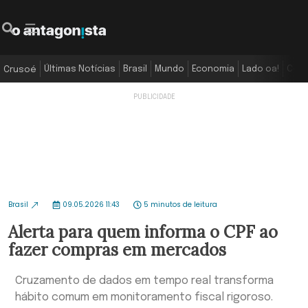
Últimas Notícias
Brasil
Mundo
Economia
Lado oa!
Colu
Crusoé
Brasil
09.05.2026 11:43
5 minutos de leitura
Alerta para quem informa o CPF ao
fazer compras em mercados
Cruzamento de dados em tempo real transforma
hábito comum em monitoramento fiscal rigoroso.