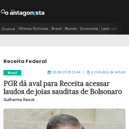
Últimas Notícias
Brasil
Mundo
Economia
Lado oa!
Colu
Crusoé
Receita Federal
06.08.2026 12:44
4 minutos de leitura
Brasil
PGR dá aval para Receita acessar
laudos de joias sauditas de Bolsonaro
Guilherme Resck