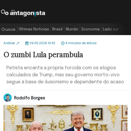
Últimas Notícias
Brasil
Mundo
Economia
Lado oa!
Colu
Crusoé
Análise
09.05.2026 10:42
4 minutos de leitura
O zumbi Lula perambula
Petista encanta a própria torcida com os elogios
calculados de Trump, mas seu governo morto-vivo
segue à base de ilusionismo e dependente do acaso
Rodolfo Borges