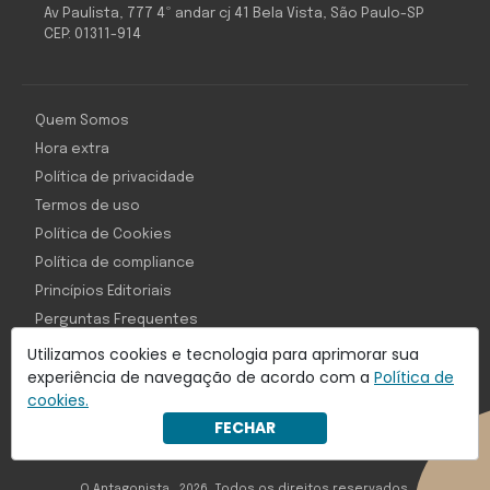
Av Paulista, 777 4º andar cj 41 Bela Vista, São Paulo-SP
CEP: 01311-914
Quem Somos
Hora extra
Política de privacidade
Termos de uso
Política de Cookies
Política de compliance
Princípios Editoriais
Perguntas Frequentes
Utilizamos cookies e tecnologia para aprimorar sua
experiência de navegação de acordo com a
Política de
cookies.
Com inteligência e tecnologia:
FECHAR
Object1ve - Marketing Solution
O Antagonista , 2026, Todos os direitos reservados,