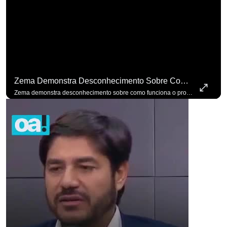
Zema Demonstra Desconhecimento Sobre Como Funciona O Processo De Mudança Das Leis. #OAntagonista
Zema demonstra desconhecimento sobre como funciona o processo de mudança das leis. #OAntagonista Se você busca informação com credibilidade, inscreva-se agora e ative o