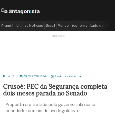
Últimas Notícias
Brasil
Mundo
Economia
Lado oa!
Colu
Crusoé
Brasil
09.05.2026 10:34
2 minutos de leitura
Crusoé: PEC da Segurança completa
dois meses parada no Senado
Proposta era tratada pelo governo Lula como
prioridade no início do ano legislativo