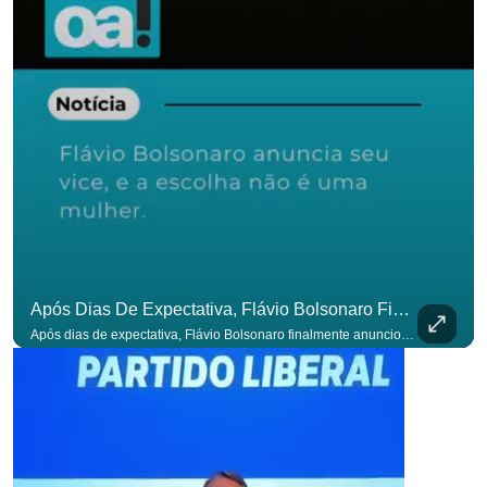
Após Dias De Expectativa, Flávio Bolsonaro Finalmente Anunciou Seu Vice. #OAntagonista
Após dias de expectativa, Flávio Bolsonaro finalmente anunciou seu vice. #OAntagonista Se você busca informação com credibilidade, inscreva-se agora e ative o