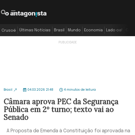
Últimas Notícias
Brasil
Mundo
Economia
Lado oa!
Colu
Crusoé
Brasil
04.03.2026 21:48
4 minutos de leitura
Câmara aprova PEC da Segurança
Pública em 2º turno; texto vai ao
Senado
A Proposta de Emenda à Constituição foi aprovada na