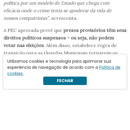
política por um modelo de Estado que chega com
eficácia onde o crime tenta se apoderar da vida de
nossos compatriotas”
, acrescenta.
A PEC aprovada prevê que
presos provisórios têm seus
direitos políticos suspensos – ou seja, não podem
votar nas eleições
. Além disso, estabelece regra de
transição para as Guardas Municipais tornarem-se
polícias municipais; e mantém o nome da Polícia
Utilizamos cookies e tecnologia para aprimorar sua
experiência de navegação de acordo com a
Política de
Rodoviária Federal (PRF), apesar de, como a versão do
cookies.
governo,
ampliar a competência dela para atuar em
FECHAR
ferrovias e hidrovias
.