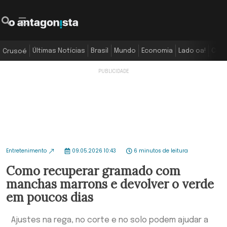
Últimas Notícias
Brasil
Mundo
Economia
Lado oa!
Colu
Crusoé
Entretenimento
09.05.2026 10:43
6 minutos de leitura
Como recuperar gramado com
manchas marrons e devolver o verde
em poucos dias
Ajustes na rega, no corte e no solo podem ajudar a