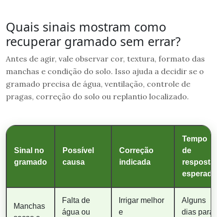
Quais sinais mostram como
recuperar gramado sem errar?
Antes de agir, vale observar cor, textura, formato das
manchas e condição do solo. Isso ajuda a decidir se o
gramado precisa de água, ventilação, controle de
pragas, correção do solo ou replantio localizado.
Tempo
Sinal no
Possível
Correção
de
gramado
causa
indicada
resposta
esperado
Falta de
Irrigar melhor
Alguns
Manchas
água ou
e
dias para