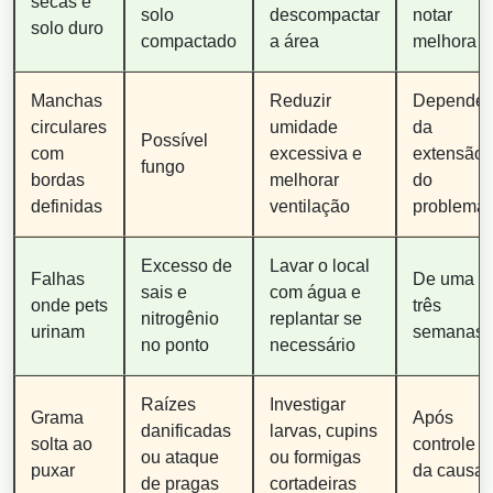
secas e
solo
descompactar
notar
solo duro
compactado
a área
melhora
Manchas
Reduzir
Depende
circulares
umidade
da
Possível
com
excessiva e
extensão
fungo
bordas
melhorar
do
definidas
ventilação
problema
Excesso de
Lavar o local
Falhas
De uma a
sais e
com água e
onde pets
três
nitrogênio
replantar se
urinam
semanas
no ponto
necessário
Raízes
Investigar
Grama
Após
danificadas
larvas, cupins
solta ao
controle
ou ataque
ou formigas
puxar
da causa
de pragas
cortadeiras