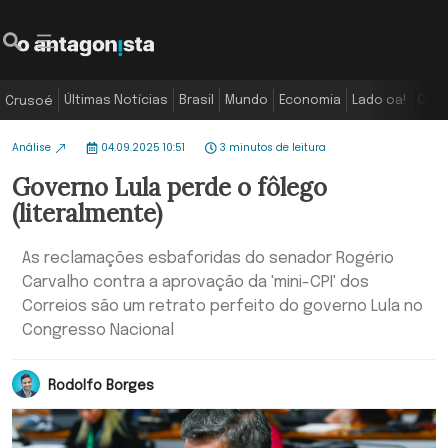
Últimas Notícias
Brasil
Mundo
Economia
Lado oa!
Colu
Crusoé
Análise
04.09.2025 10:51
3 minutos de leitura
Governo Lula perde o fôlego
(literalmente)
As reclamações esbaforidas do senador Rogério
Carvalho contra a aprovação da 'mini-CPI' dos
Correios são um retrato perfeito do governo Lula no
Congresso Nacional
Rodolfo Borges