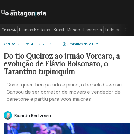
Últimas Notícias
Brasil
Mundo
Economia
Lado oa!
Colu
Crusoé
Análise
14.05.2026 08:00
3 minutos de leitura
Do tio Queiroz ao irmão Vorcaro, a
evolução de Flávio Bolsonaro, o
Tarantino tupiniquim
Como quem fica parado é piano, o bolsokid evoluiu.
Cansou de ser corretor de imóveis e vendedor de
panetone e partiu para voos maiores
Ricardo Kertzman