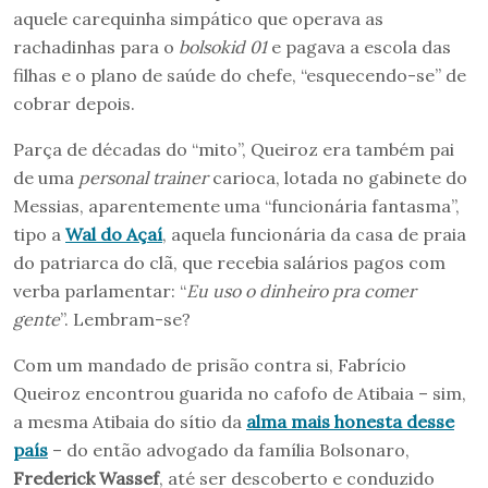
aquele carequinha simpático que operava as
rachadinhas para o
bolsokid 01
e pagava a escola das
filhas e o plano de saúde do chefe, “esquecendo-se” de
cobrar depois.
Parça de décadas do “mito”, Queiroz era também pai
de uma
personal trainer
carioca, lotada no gabinete do
Messias, aparentemente uma “funcionária fantasma”,
tipo a
Wal do Açaí
, aquela funcionária da casa de praia
do patriarca do clã, que recebia salários pagos com
verba parlamentar: “
Eu uso o dinheiro pra comer
gente
”. Lembram-se?
Com um mandado de prisão contra si, Fabrício
Queiroz encontrou guarida no cafofo de Atibaia – sim,
a mesma Atibaia do sítio da
alma mais honesta desse
país
– do então advogado da família Bolsonaro,
Frederick Wassef
, até ser descoberto e conduzido