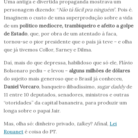
Uma antiga e divertida propaganda mostrava um
personagem dizendo: “
Não tá fácil pra ninguém
”. Pois é.
Imaginem o custo de uma superprodução sobre a vida
de um
político medíocre, trambiqueiro e afeito a golpe
de Estado
, que, por obra de um atentado à faca,
tornou-se o pior presidente que o país já teve – e olha
que já tivemos Collor, Sarney e Dilma.
Daí, mais do que depressa, habilidoso que só ele, Flávio
Bolsonaro pediu – e levou –
alguns milhões de dólares
do sujeito mais generoso que o Brasil já conheceu,
Daniel Vorcaro
, banqueiro ilibadíssimo,
sugar daddy
de
11 entre 10 deputados, senadores, ministros e outras
“otoridades” da capital bananeira, para produzir um
longa sobre o papai Jair.
Mas, olha só: dinheiro privado,
talkey
? Afinal,
Lei
Rouanet
é coisa do PT.