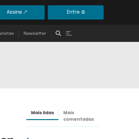
Assine
Entre
unistas
Newsletter
Mais lidas
Mais
Últimas
comentadas
notícias