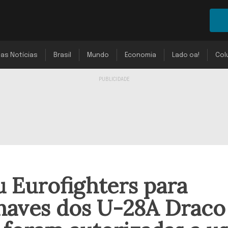
mas Notícias
Brasil
Mundo
Economia
Lado oa!
Col
u Eurofighters para
onaves dos U-28A Draco