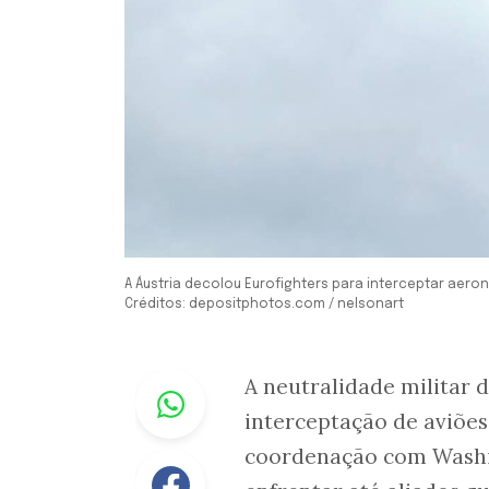
A Áustria decolou Eurofighters para interceptar aer
Créditos: depositphotos.com / nelsonart
Whastapp
A neutralidade militar 
interceptação de aviõe
coordenação com Washi
Facebook