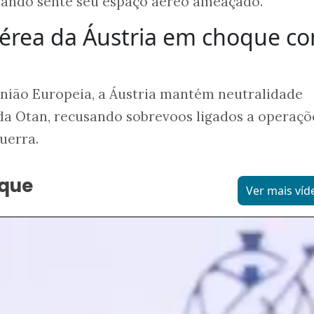
quando sente seu espaço aéreo ameaçado.
aérea da Áustria em choque c
ião Europeia, a Áustria mantém neutralidade
da Otan, recusando sobrevoos ligados a operaçõ
uerra.
aque
Ver mais víd