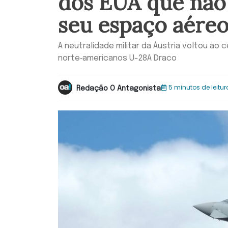
dos EUA que não 
seu espaço aére
A neutralidade militar da Áustria voltou a
norte‑americanos U-28A Draco
5 minutos de leitur
Redação O Antagonista