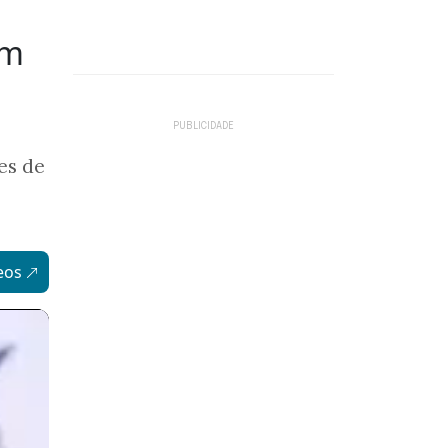
om
es de
eos