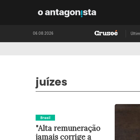
06.08.2026
Últi
juízes
Brasil
"Alta remuneração
jamais corrige a