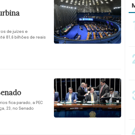
M
urbina
os de juízes e
é 81,6 bilhões de reais
Senado
ios fica parado, a PEC
ça, 23, no Senado