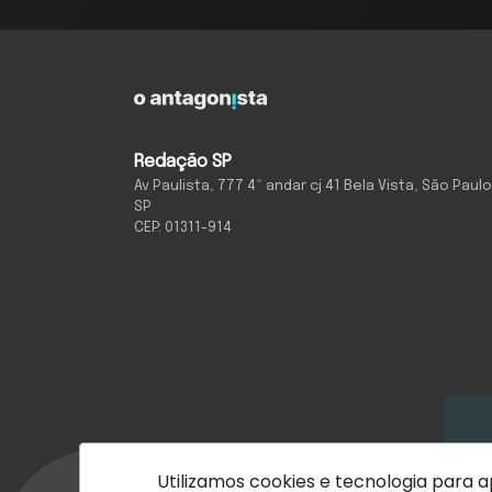
Redação SP
Av Paulista, 777 4º andar cj 41 Bela Vista, São Paulo
SP
CEP: 01311-914
Utilizamos cookies e tecnologia para
Com inteligência e