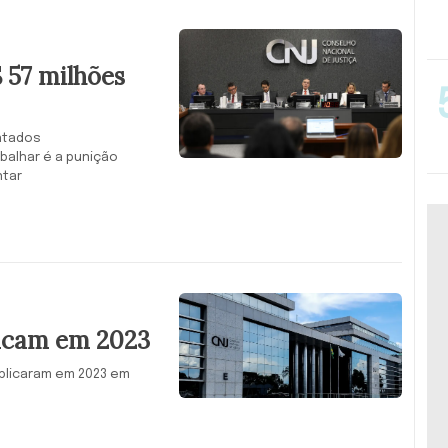
$ 57 milhões
ntados
alhar é a punição
ntar
licam em 2023
iplicaram em 2023 em