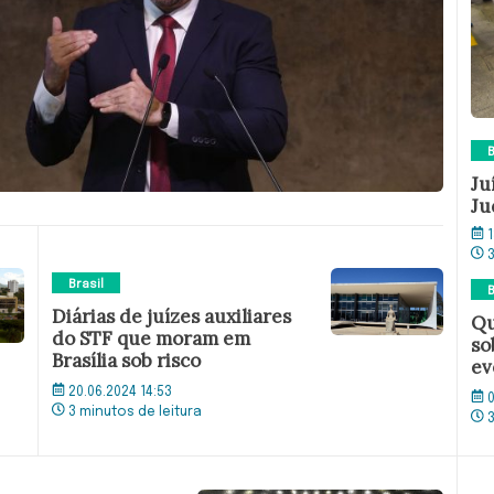
B
Ju
Ju
1
Brasil
B
Diárias de juízes auxiliares
Qu
do STF que moram em
so
Brasília sob risco
ev
20.06.2024 14:53
0
3 minutos de leitura