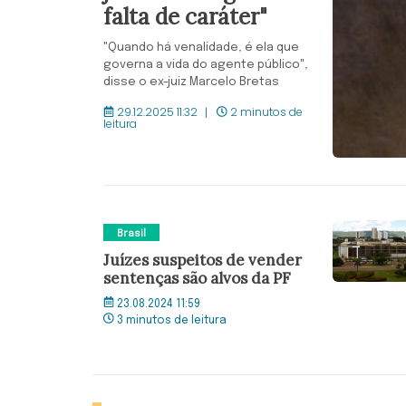
falta de caráter"
"Quando há venalidade, é ela que
governa a vida do agente público",
disse o ex-juiz Marcelo Bretas
29.12.2025 11:32
2 minutos de
leitura
Brasil
Juízes suspeitos de vender
sentenças são alvos da PF
23.08.2024 11:59
3 minutos de leitura