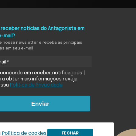
 receber notícias do Antagonista em
e-mail?
e nossa newsletter e receba as principais
ias em seu e-mail
concordo em receber notificações |
ra obter mais informações reveja
ossa
Política de Privacidade
.
Enviar
a
Política de cookies.
FECHAR