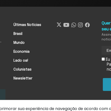
Quer
Últimas Notícias
seu 
Brasil
Assin
notíc
-
Mundo
Economia
Eu 
Lado oa!
Pa
n
Colunistas
Newsletter
 aprimorar sua experiência de navegação de acordo com 