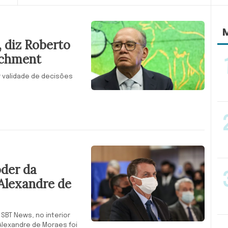
M
, diz Roberto
achment
r validade de decisões
oder da
Alexandre de
SBT News, no interior
Alexandre de Moraes foi