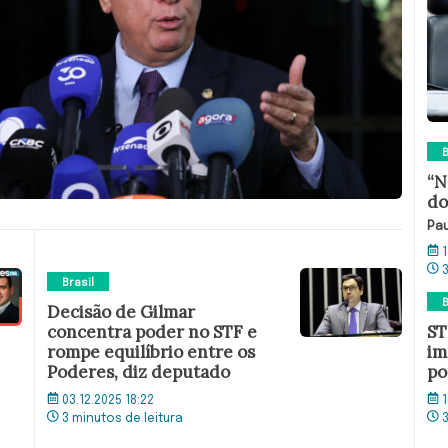
B
“N
do
Pau
1
Brasil
B
Decisão de Gilmar
ST
concentra poder no STF e
im
rompe equilíbrio entre os
po
Poderes, diz deputado
1
03.12.2025 18:22
3 minutos de leitura