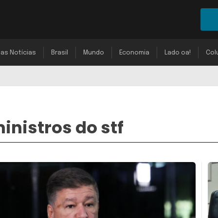
mas Notícias
Brasil
Mundo
Economia
Lado oa!
Col
nistros do stf