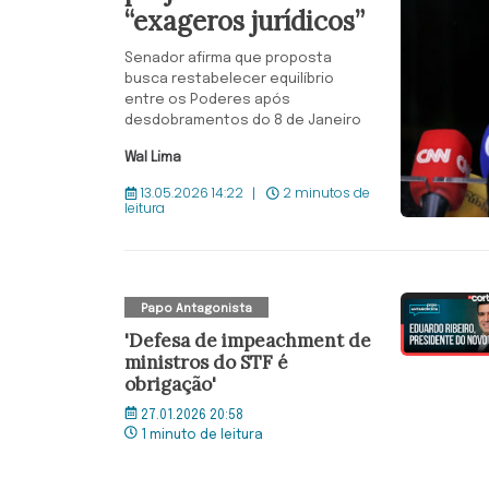
“exageros jurídicos”
Senador afirma que proposta
busca restabelecer equilíbrio
entre os Poderes após
desdobramentos do 8 de Janeiro
Wal Lima
13.05.2026 14:22
2 minutos de
leitura
Papo Antagonista
'Defesa de impeachment de
ministros do STF é
obrigação'
27.01.2026 20:58
1 minuto de leitura