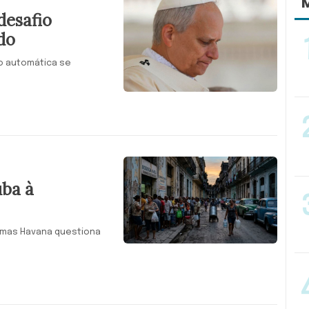
M
desafio
do
o automática se
uba à
 mas Havana questiona