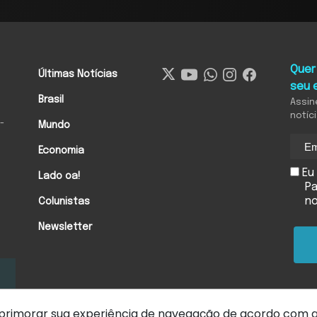
Quer
Últimas Notícias
seu 
Brasil
Assin
notíc
-
Mundo
Economia
Eu 
Lado oa!
Pa
n
Colunistas
Newsletter
 aprimorar sua experiência de navegação de acordo com 