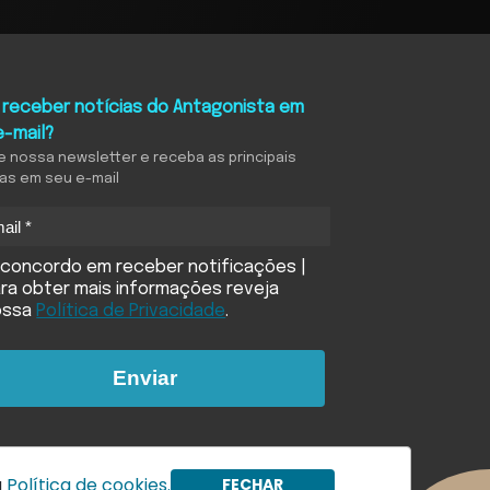
 receber notícias do Antagonista em
e-mail?
e nossa newsletter e receba as principais
ias em seu e-mail
concordo em receber notificações |
ra obter mais informações reveja
ossa
Política de Privacidade
.
Enviar
a
Política de cookies.
FECHAR