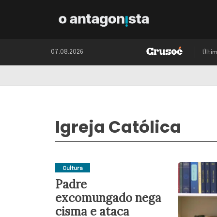
07.08.2026
Últi
Igreja Católica
Cultura
Padre
excomungado nega
cisma e ataca