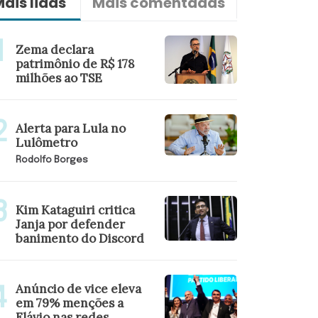
ais lidas
Mais comentadas
Últimas n
Zema declara
patrimônio de R$ 178
milhões ao TSE
Alerta para Lula no
Lulômetro
Rodolfo Borges
Kim Kataguiri critica
Janja por defender
banimento do Discord
Anúncio de vice eleva
em 79% menções a
Flávio nas redes,