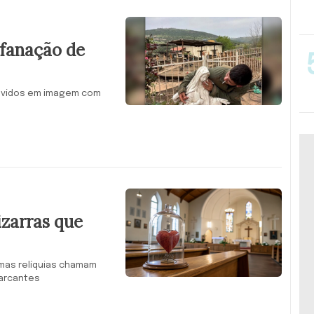
ofanação de
olvidos em imagem com
izarras que
mas relíquias chamam
marcantes