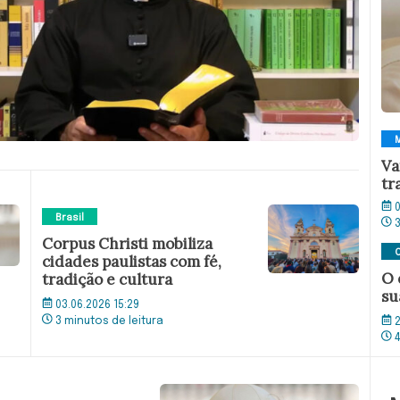
Va
tr
0
Brasil
Corpus Christi mobiliza
C
cidades paulistas com fé,
O 
tradição e cultura
su
03.06.2026 15:29
3 minutos de leitura
2