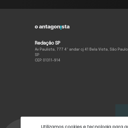
Redação SP
Av Paulista, 777 4º andar cj 41 Bela Vista, São Paulo
SP
CEP: 01311-914
Utilizamos cookies e tecnologia para
Com inteligência e