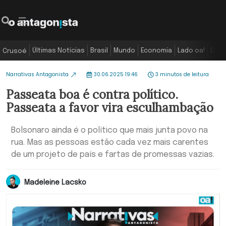
Últimas Notícias
Brasil
Mundo
Economia
Lado oa!
Colu
Crusoé
Narrativas Antagonista
30.06.2025 19:46
3 minutos de leitura
Passeata boa é contra político.
Passeata a favor vira esculhambação
Bolsonaro ainda é o político que mais junta povo na
rua. Mas as pessoas estão cada vez mais carentes
de um projeto de país e fartas de promessas vazias.
Madeleine Lacsko