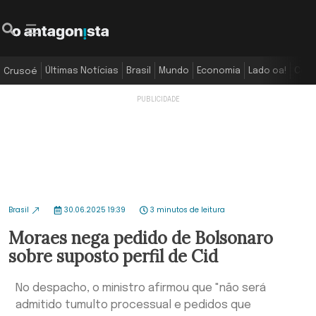
Últimas Notícias
Brasil
Mundo
Economia
Lado oa!
Colu
Crusoé
Brasil
30.06.2025 19:39
3 minutos de leitura
Moraes nega pedido de Bolsonaro
sobre suposto perfil de Cid
No despacho, o ministro afirmou que "não será
admitido tumulto processual e pedidos que