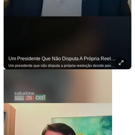
Um Presidente Que Não Disputa A Própria Reeleição Decide Pensando Em Quem Vem Depois.
Um presidente que não disputa a própria reeleição decide pensando em quem vem depois. Foi assim que Flávio Bolsonaro defendeu a PEC do fim da reeleição, primeira das medidas que citou para o ambiente de negócios. Se você busca informação com credibilidade, inscreva-se agora e ative o