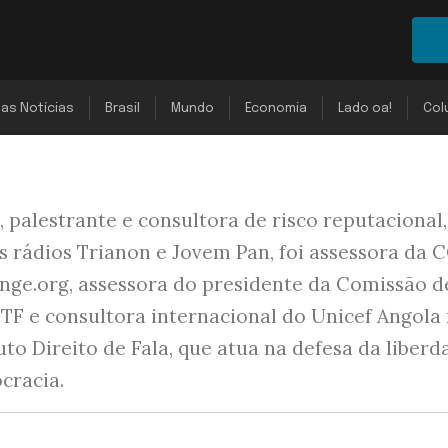
mas Notícias
Brasil
Mundo
Economia
Lado oa!
Col
, palestrante e consultora de risco reputacional
 rádios Trianon e Jovem Pan, foi assessora da 
nge.org, assessora do presidente da Comissão d
STF e consultora internacional do Unicef Angol
tuto Direito de Fala, que atua na defesa da liber
cracia.