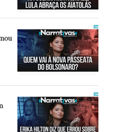
amou
m