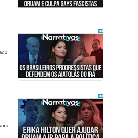
nado
uero