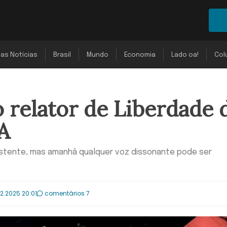
mas Notícias
Brasil
Mundo
Economia
Lado oa!
Col
o relator de Liberdade 
A
istente, mas amanhã qualquer voz dissonante pode ser
02.2025 20:01
comentários 7