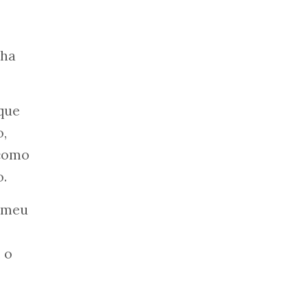
nha
 que
o,
 como
o.
o meu
 o