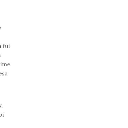
O
 fui
e
time
esa
ra
oi