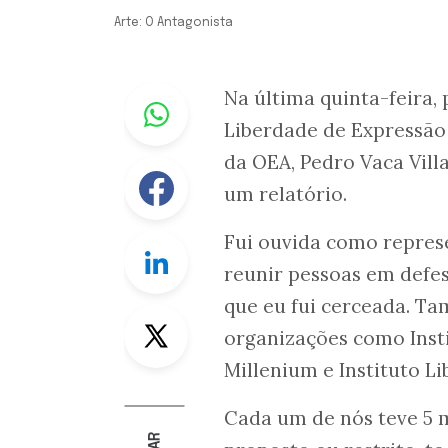
Arte: O Antagonista
Whastapp
Na última quinta-feira,
Liberdade de Expressão
da OEA, Pedro Vaca Villa
Facebook
um relatório.
Fui ouvida como represe
Linkedin
reunir pessoas em defe
que eu fui cerceada. T
Twitter
organizações como Instit
Millenium e Instituto Li
Cada um de nós teve 5 