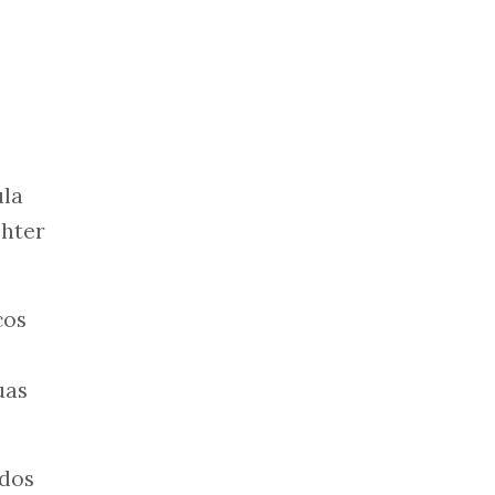
ula
ohter
cos
uas
 dos