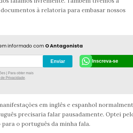
todos falamos livremente. Também tivemos a
 documentos à relatoria para embasar nossos
r bem informado com
O Antagonista
Inscreva-se
Enviar
es | Para obter mais
a de Privacidade
.
manifestações em inglês e espanhol normalment
uguês precisaria falar pausadamente. Optei pel
o para o português da minha fala.