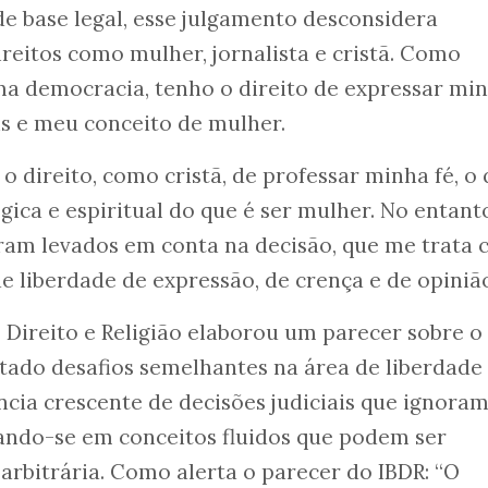
de base legal, esse julgamento desconsidera
eitos como mulher, jornalista e cristã. Como
a democracia, tenho o direito de expressar mi
ns e meu conceito de mulher.
 direito, como cristã, de professar minha fé, o
gica e espiritual do que é ser mulher. No entant
oram levados em conta na decisão, que me trata
de liberdade de expressão, de crença e de opiniã
de Direito e Religião elaborou um parecer sobre 
tado desafios semelhantes na área de liberdade
ncia crescente de decisões judiciais que ignoram
ando-se em conceitos fluidos que podem ser
arbitrária. Como alerta o parecer do IBDR: “O