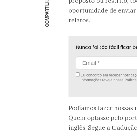
COMPARTILHAR
proposto ou restrito, 
oportunidade de enviar
relatos.
Nunca foi tão fácil fica
Eu concordo em receber notificaçõ
informações reveja nossa
Polític
Podíamos fazer nossas 
Quem optasse pelo port
inglês. Segue a traduçã