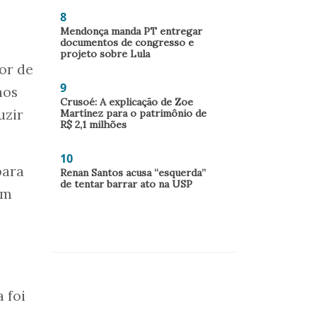
8
Mendonça manda PT entregar
documentos de congresso e
projeto sobre Lula
or de
9
nos
Crusoé: A explicação de Zoe
uzir
Martínez para o patrimônio de
R$ 2,1 milhões
10
para
Renan Santos acusa “esquerda”
de tentar barrar ato na USP
em
 foi