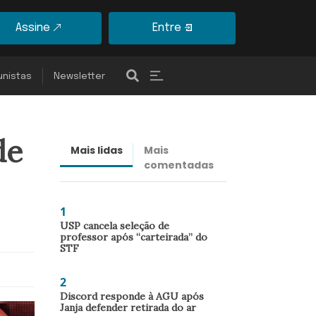
Assine
Entre
unistas
Newsletter
de
Mais lidas
Mais
Últimas
comentadas
notícias
1
USP cancela seleção de
professor após “carteirada” do
STF
2
Discord responde à AGU após
Janja defender retirada do ar