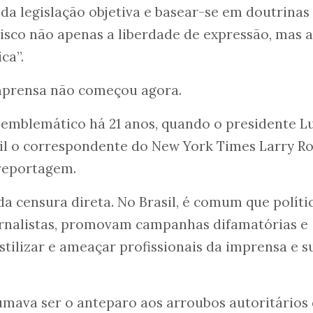
r da legislação objetiva e basear-se em doutrinas
risco não apenas a liberdade de expressão, mas a
ca”.
imprensa não começou agora.
emblemático há 21 anos, quando o presidente L
sil o correspondente do New York Times Larry R
reportagem.
da censura direta. No Brasil, é comum que políti
rnalistas, promovam campanhas difamatórias e
stilizar e ameaçar profissionais da imprensa e s
umava ser o anteparo aos arroubos autoritários