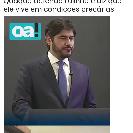
Quaquá defende Lulinha e diz que
ele vive em condições precárias