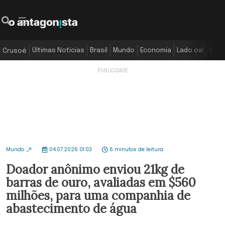
Últimas Notícias
Brasil
Mundo
Economia
Lado oa!
Colu
Crusoé
Mundo
04.07.2026 01:03
6 minutos de leitura
Doador anônimo enviou 21kg de
barras de ouro, avaliadas em $560
milhões, para uma companhia de
abastecimento de água