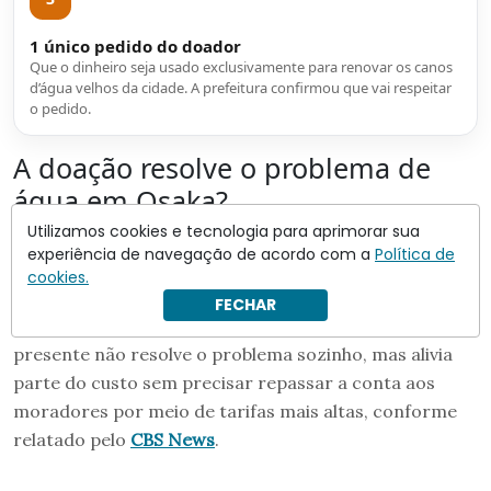
1 único pedido do doador
Que o dinheiro seja usado exclusivamente para renovar os canos
d’água velhos da cidade. A prefeitura confirmou que vai respeitar
o pedido.
A doação resolve o problema de
água em Osaka?
Utilizamos cookies e tecnologia para aprimorar sua
Não completamente. O dinheiro da doação cobre o
experiência de navegação de acordo com a
Política de
equivalente a pouco mais de
2 quilômetros
de canos
cookies.
novos, mas a cidade precisa renovar
260 quilômetros
FECHAR
no total. O prefeito
Yokoyama
deixou claro que o
presente não resolve o problema sozinho, mas alivia
parte do custo sem precisar repassar a conta aos
moradores por meio de tarifas mais altas, conforme
relatado pelo
CBS News
.