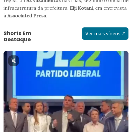
registrou
92 vazamentos
nas ruas, segundo o oficial de
infraestrutura da prefeitura,
Eiji Kotani
, em entrevista
à
Associated Press
.
Shorts Em
Ver mais vídeos
Destaque