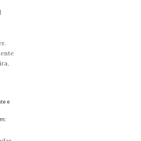
|
r.
iente
ra,
em:
adas