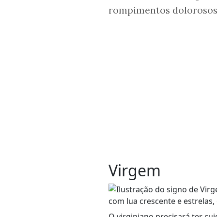
rompimentos dolorosos 
Virgem
O virginiano precisará ter c