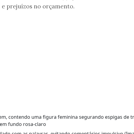
e prejuízos no orçamento.
uidado com as palavras, evitando comentários impulsivo (I