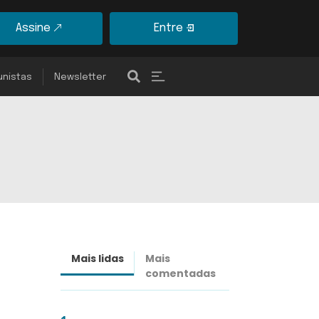
Assine
Entre
unistas
Newsletter
Mais lidas
Mais
Últimas
comentadas
notícias