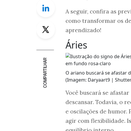
Linkedin
A seguir, confira as pr
como transformar os de
Twitter
aprendizado!
Áries
COMPARTILHAR
O ariano buscará se afastar 
(Imagem: Daryaart9 | Shutter
Você buscará se afastar
descansar. Todavia, o r
e oscilações de humor. P
agir com flexibilidade. I
equilíbrio interno.