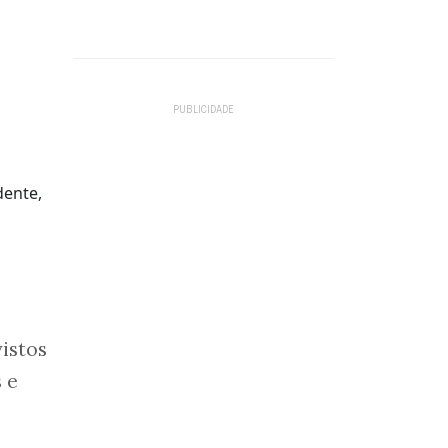
istos
 e