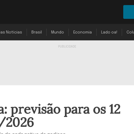
mas Notícias
Brasil
Mundo
Economia
Lado oa!
Col
: previsão para os 12
7/2026