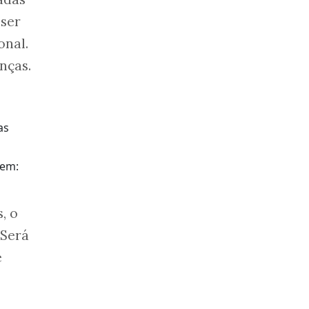
 ser
onal.
nças.
gem:
, o
 Será
e