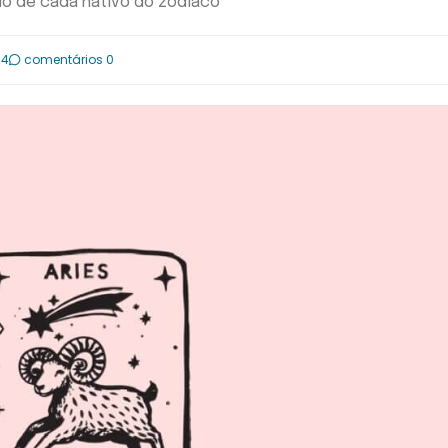
do de cada nativo do zodíaco
04
comentários 0